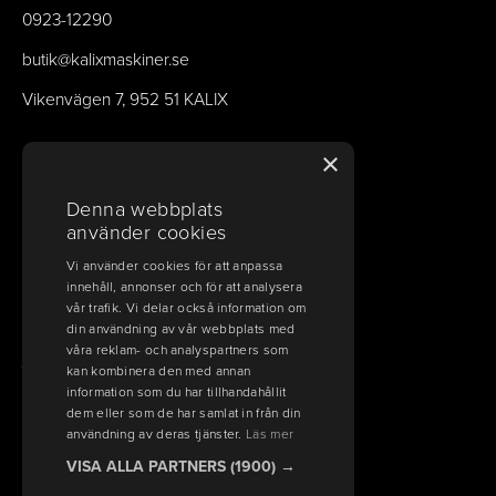
0923-12290
butik@kalixmaskiner.se
Vikenvägen 7, 952 51 KALIX
×
BANK, POLICY & VILLKOR
Denna webbplats
Bank & betalinfo
använder cookies
Frakt, ångerrätt och allmänna villkor
Vi använder cookies för att anpassa
innehåll, annonser och för att analysera
Köpvillkor
vår trafik. Vi delar också information om
din användning av vår webbplats med
våra reklam- och analyspartners som
VÄLKOMMEN TILL KALIX MASKINER
kan kombinera den med annan
information som du har tillhandahållit
dem eller som de har samlat in från din
Ski-Doo, Lynx, Sea-Doo, Can-Am
användning av deras tjänster.
Läs mer
FÖLJ OSS PÅ SOCIALA MEDIER
VISA ALLA PARTNERS
(1900) →