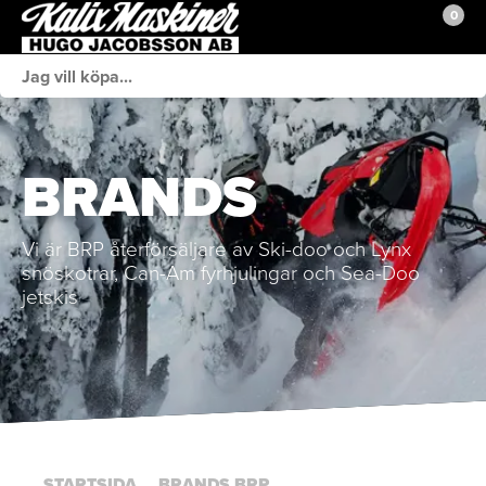
0
Webshop
Fordon i lager
BRANDS
Brands BRP
Verkstad
Vi är BRP återförsäljare av Ski-doo och Lynx
snöskotrar, Can-Am fyrhjulingar och Sea-Doo
jetskis
Sprängskisser
Kontakt
Butiken
STARTSIDA
BRANDS BRP