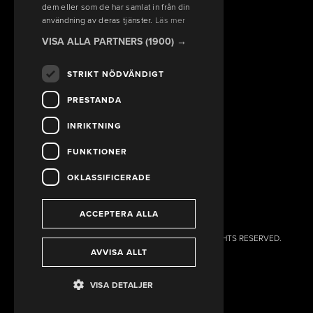
dem eller som de har samlat in från din
Ski-Doo, Lynx, Sea-Doo, Can-Am
användning av deras tjänster.
Läs mer
FÖLJ OSS PÅ SOCIALA MEDIER
VISA ALLA PARTNERS
(1900) →
STRIKT NÖDVÄNDIGT
PRESTANDA
INRIKTNING
FUNKTIONER
OKLASSIFICERADE
ACCEPTERA ALLA
KALIX MASKINER HUGO JACOBSSON AB 2026. ALL RIGHTS RESERVED.
AVVISA ALLT
POWERED BY EMPORI CMS
VISA DETALJER