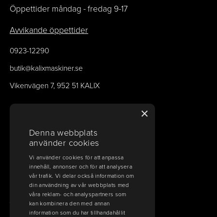
Öppettider måndag - fredag 9-17
Avvikande öppettider
0923-12290
butik@kalixmaskiner.se
Vikenvägen 7, 952 51 KALIX
×
BANK, POLICY & VILLKOR
Denna webbplats
Bank & betalinfo
använder cookies
Frakt, ångerrätt och allmänna villkor
Vi använder cookies för att anpassa
innehåll, annonser och för att analysera
Köpvillkor
vår trafik. Vi delar också information om
din användning av vår webbplats med
våra reklam- och analyspartners som
kan kombinera den med annan
VÄLKOMMEN TILL KALIX MASKINER
information som du har tillhandahållit