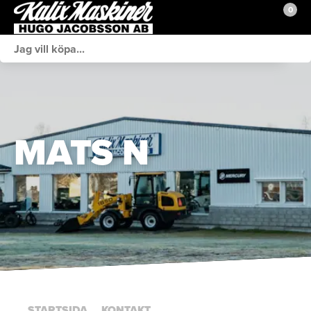
0
Webshop
Fordon i lager
Brands BRP
MATS N
Verkstad
Sprängskisser
Kontakt
Butiken
STARTSIDA
KONTAKT