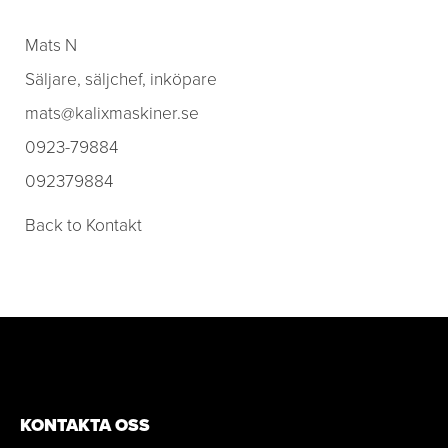
Mats N
Säljare, säljchef, inköpare
mats@kalixmaskiner.se
0923-79884
092379884
Back to Kontakt
KONTAKTA OSS